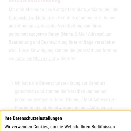
Mit dem Absenden des Kontaktformulars, erklären Sie, die
Datenschutzerklärung
zur Kenntnis genommen zu haben
und stimmen zu, dass die Verarbeitung von Ihren
personenbezogenen Daten (Name, E-Mail Adresse) zur
Bearbeitung und Beantwortung Ihrer Anfrage verarbeitet
wird. Diese Einwilligung können Sie jederzeit und formlos
via
anfragen@bavg.gv.at
widerrufen.
Ich habe die Datenschutzerklärung zur Kenntnis
genommen und stimme der Verarbeitung meiner
personenbezogener Daten (Name, E-Mail Adresse) zur
Bearbeitung und Beantwortung meiner Anfragen zu.
Ihre Datenschutzeinstellungen
Captcha
[erforderlich]
Wir verwenden Cookies, um die Website Ihren Bedüfnissen