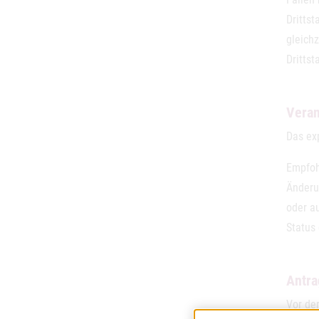
Dritts
gleich
Drittst
Veran
Das ex
Empfoh
Änderu
oder a
Status
Antra
Vor der