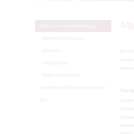
All
(aktuelle Seite)
Erteilung von Ausfuhrberechtigung
Allgemeine Informationen
Drittstaaten
Das Bu
Ausfuh
Antragsstellung
sowie 
Weitere Informationen
Ausstellung amtlicher Bescheinigungen
Vora
FAQ
Grundv
Vorschr
Ziella
bestimm
Fällen 