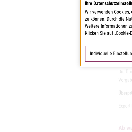
Ausfuhr
Ihre Datenschutzeinstel
und da
Wir verwenden Cookies, 
Beschr
zu können. Durch die Nu
Weitere Informationen z
Bezeic
Klicken Sie auf „Cookie-
Vor-O
Individuelle Einstellu
Überpr
Die Üb
Vorgab
Überpr
Export
Ab wa