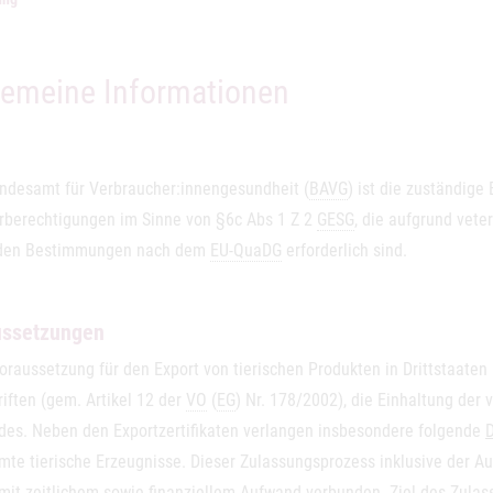
gemeine Informationen
ndesamt für Verbraucher:innengesundheit (
BAVG
) ist die zuständig
rberechtigungen im Sinne von §6c Abs 1 Z 2
GESG
, die aufgrund vete
den Bestimmungen nach dem
EU-QuaDG
erforderlich sind.
ussetzungen
oraussetzung für den Export von tierischen Produkten in Drittstaaten 
iften (gem. Artikel 12 der
VO
(
EG
) Nr. 178/2002), die Einhaltung der
ndes. Neben den Exportzertifikaten verlangen insbesondere folgende
D
te tierische Erzeugnisse. Dieser Zulassungsprozess inklusive der Auf
mit zeitlichem sowie finanziellem Aufwand verbunden. Ziel des Zulass