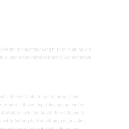
e Behörde im Zusammenhang mit der Erteilung von
rinär- oder lebensmittelrechtlicher Bestimmungen
ist, neben der Einhaltung der europäischen
 veterinärrechtlichen Importbestimmungen des
rittstaaten
auch eine Ausfuhrberechtigung für
rechterhaltung der Berechtigung ist in vielen
ungsprozesses ist es Betriebe, die in jene