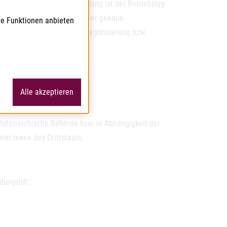
tellen. Bei der Antragstellung ist der Betriebstyp
 anzugeben (z.B. HS-Codes oder genaue
le Funktionen anbieten
sten verwendeten Produktkategorisierung bzw.
Alle akzeptieren
österreichische Behörde bzw. in Abhängigkeit der
ter:innen des Drittstaats.
überprüft.