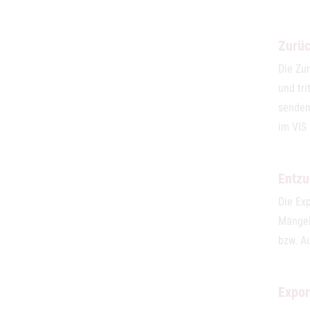
Zurüc
Die Zu
und tri
senden
im VIS
Entzu
Die Exp
Mängel)
bzw. A
Expor