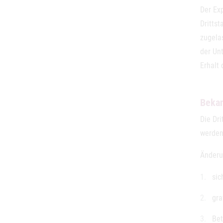
Der Exp
Drittst
zugela
der Un
Erhalt
Beka
Die Dr
werden
Änderu
sic
gra
Bet