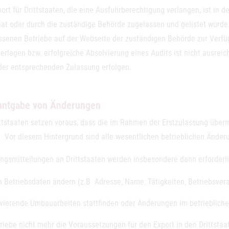
ort für Drittstaaten, die eine Ausfuhrberechtigung verlangen, ist in 
aat oder durch die zuständige Behörde zugelassen und gelistet wurde. O
ssenen Betriebe auf der Webseite der zuständigen Behörde zur Verfüg
terlagen bzw. erfolgreiche Absolvierung eines Audits ist nicht ausre
 der entsprechenden Zulassung erfolgen.
nntgabe von Änderungen
ittstaaten setzen voraus, dass die im Rahmen der Erstzulassung über
. Vor diesem Hintergrund sind alle wesentlichen betrieblichen Änder
ngsmitteilungen an Drittstaaten werden insbesondere dann erforderl
h Betriebsdaten ändern (z.B. Adresse, Name, Tätigkeiten, Betriebsver
vierende Umbauarbeiten stattfinden oder Änderungen im betriebliche
riebe nicht mehr die Voraussetzungen für den Export in den Drittstaat