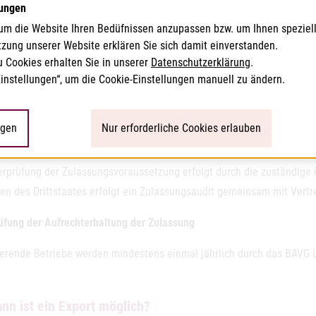
berechtigung benötigen, haben einen Antrag in der VIS-Datenbank zu s
lungen
s oder die Produkte für die eine Exportberechtigung beantragt wird,
um die Website Ihren Bedüfnissen anzupassen bzw. um Ihnen speziel
eibung, wie z.B UHT Milch, HS-Codes bzw. die in den Drittstaaten Li
tzung unserer Website erklären Sie sich damit einverstanden.
u Cookies erhalten Sie in unserer
Datenschutzerklärung
.
hnungen zu verwenden).
Einstellungen“, um die Cookie-Einstellungen manuell zu ändern.
rt-Kontrollen der Produktion
ngen
Nur erforderliche Cookies erlauben
üfung der Zulassungsvoraussetzungen
erprüfung der Zulassungsvoraussetzung erfolgt durch die zuständige 
en des Drittstaates erfolgt ein Zulassungsaudit gemeinsam mit Vertre
üfung der Aufrechterhaltung der Zulassung
ierende Betriebe werden mindestens einmal jährlich durch das BAVG 
nn ist ein Export möglich?