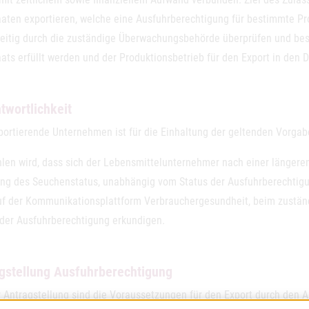
taaten exportieren, welche eine Ausfuhrberechtigung für bestimmte P
zeitig durch die zuständige Überwachungsbehörde überprüfen und bes
aats erfüllt werden und der Produktionsbetrieb für den Export in den Dr
twortlichkeit
portierende Unternehmen ist für die Einhaltung der geltenden Vorga
len wird, dass sich der Lebensmittelunternehmer nach einer längeren
ng des Seuchenstatus, unabhängig vom Status der Ausfuhrberechtig
uf der Kommunikationsplattform Verbrauchergesundheit, beim zustän
 der Ausfuhrberechtigung erkundigen.
gstellung Ausfuhrberechtigung
 Antragstellung sind die Voraussetzungen für den Export durch den An